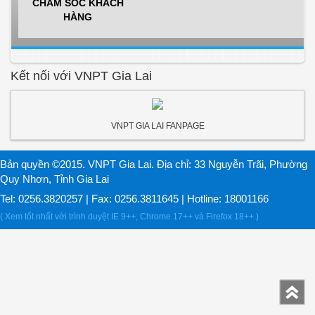
CHĂM SÓC KHÁCH
HÀNG
Kết nối với VNPT Gia Lai
VNPT GIA LAI FANPAGE
Bản quyền ©2015. VNPT Gia Lai. Địa chỉ: 33 Nguyễn Trãi, Phường
Quy Nhơn, Tỉnh Gia Lai
Tel: 0256.3820257 | Fax: 0256.3811645 | Hotline: 18001166
( Xem tốt nhất với trình duyệt IE 9++, Chrome 17++ và Firefox 18++ )