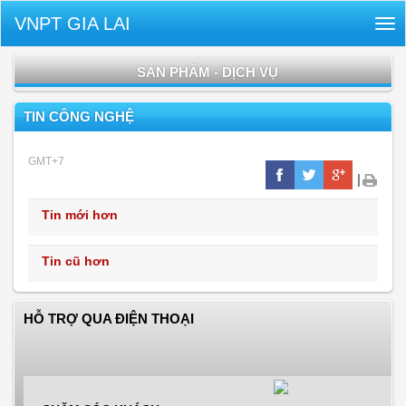
VNPT GIA LAI
Tog
nav
SẢN PHẨM - DỊCH VỤ
TIN CÔNG NGHỆ
GMT+7
|
Tin mới hơn
Tin cũ hơn
HỖ TRỢ QUA ĐIỆN THOẠI