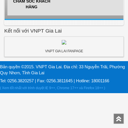
CHĂM SÓC KHÁCH
HÀNG
Kết nối với VNPT Gia Lai
VNPT GIA LAI FANPAGE
Bản quyền ©2015. VNPT Gia Lai. Địa chỉ: 33 Nguyễn Trãi, Phường
Quy Nhơn, Tỉnh Gia Lai
Tel: 0256.3820257 | Fax: 0256.3811645 | Hotline: 18001166
( Xem tốt nhất với trình duyệt IE 9++, Chrome 17++ và Firefox 18++ )