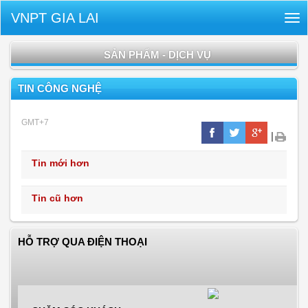
VNPT GIA LAI
Tog
nav
SẢN PHẨM - DỊCH VỤ
TIN CÔNG NGHỆ
GMT+7
|
Tin mới hơn
Tin cũ hơn
HỖ TRỢ QUA ĐIỆN THOẠI