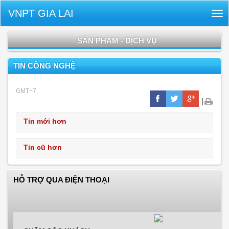
VNPT GIA LAI
Tog
nav
SẢN PHẨM - DỊCH VỤ
TIN CÔNG NGHỆ
GMT+7
|
Tin mới hơn
Tin cũ hơn
HỖ TRỢ QUA ĐIỆN THOẠI