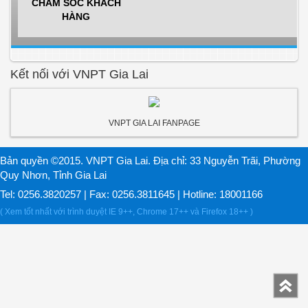
CHĂM SÓC KHÁCH
HÀNG
Kết nối với VNPT Gia Lai
VNPT GIA LAI FANPAGE
Bản quyền ©2015. VNPT Gia Lai. Địa chỉ: 33 Nguyễn Trãi, Phường
Quy Nhơn, Tỉnh Gia Lai
Tel: 0256.3820257 | Fax: 0256.3811645 | Hotline: 18001166
( Xem tốt nhất với trình duyệt IE 9++, Chrome 17++ và Firefox 18++ )