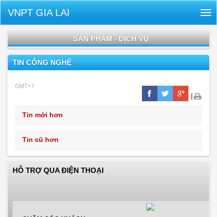
VNPT GIA LAI
Tog
nav
SẢN PHẨM - DỊCH VỤ
TIN CÔNG NGHỆ
GMT+7
|
Tin mới hơn
Tin cũ hơn
HỖ TRỢ QUA ĐIỆN THOẠI