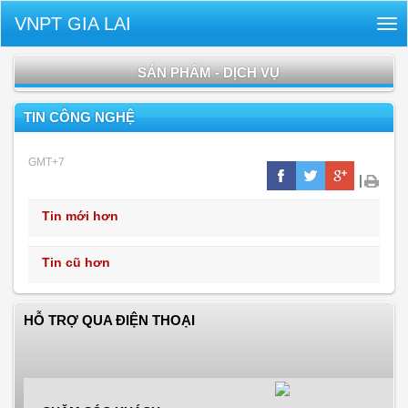
VNPT GIA LAI
Tog
nav
SẢN PHẨM - DỊCH VỤ
TIN CÔNG NGHỆ
GMT+7
|
Tin mới hơn
Tin cũ hơn
HỖ TRỢ QUA ĐIỆN THOẠI