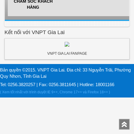
CHĂM SÓC KHÁCH
HÀNG
Kết nối với VNPT Gia Lai
VNPT GIA LAI FANPAGE
Bản quyền ©2015. VNPT Gia Lai. Địa chỉ: 33 Nguyễn Trãi, Phường
Quy Nhơn, Tỉnh Gia Lai
Tel: 0256.3820257 | Fax: 0256.3811645 | Hotline: 18001166
( Xem tốt nhất với trình duyệt IE 9++, Chrome 17++ và Firefox 18++ )