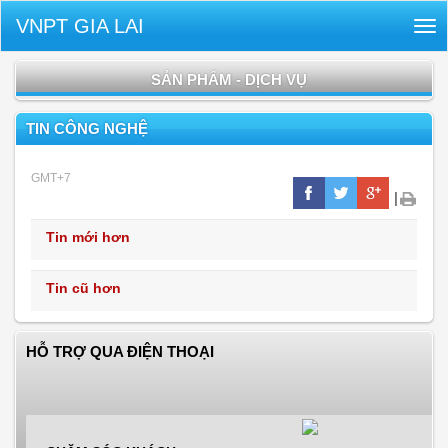
VNPT GIA LAI
Tog
nav
SẢN PHẨM - DỊCH VỤ
TIN CÔNG NGHỆ
GMT+7
|
Tin mới hơn
Tin cũ hơn
HỖ TRỢ QUA ĐIỆN THOẠI