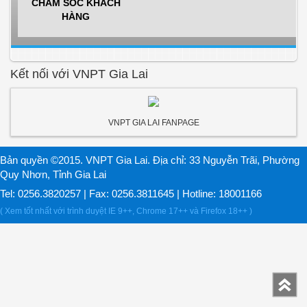
CHĂM SÓC KHÁCH
HÀNG
Kết nối với VNPT Gia Lai
VNPT GIA LAI FANPAGE
Bản quyền ©2015. VNPT Gia Lai. Địa chỉ: 33 Nguyễn Trãi, Phường
Quy Nhơn, Tỉnh Gia Lai
Tel: 0256.3820257 | Fax: 0256.3811645 | Hotline: 18001166
( Xem tốt nhất với trình duyệt IE 9++, Chrome 17++ và Firefox 18++ )