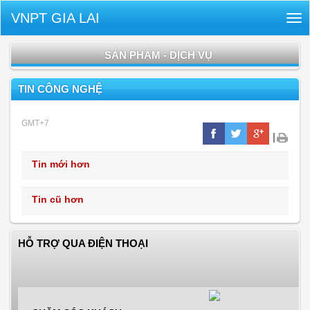
VNPT GIA LAI
Tog
nav
SẢN PHẨM - DỊCH VỤ
TIN CÔNG NGHỆ
GMT+7
|
Tin mới hơn
Tin cũ hơn
HỖ TRỢ QUA ĐIỆN THOẠI