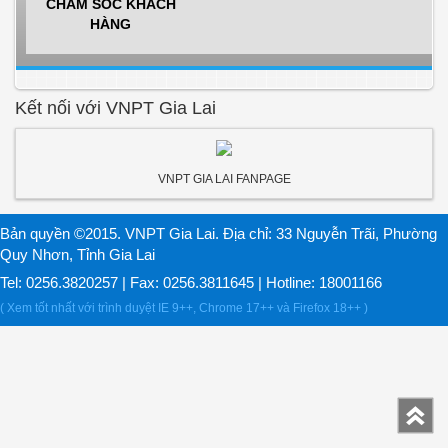
CHĂM SÓC KHÁCH
HÀNG
Kết nối với VNPT Gia Lai
VNPT GIA LAI FANPAGE
Bản quyền ©2015. VNPT Gia Lai. Địa chỉ: 33 Nguyễn Trãi, Phường
Quy Nhơn, Tỉnh Gia Lai
Tel: 0256.3820257 | Fax: 0256.3811645 | Hotline: 18001166
( Xem tốt nhất với trình duyệt IE 9++, Chrome 17++ và Firefox 18++ )