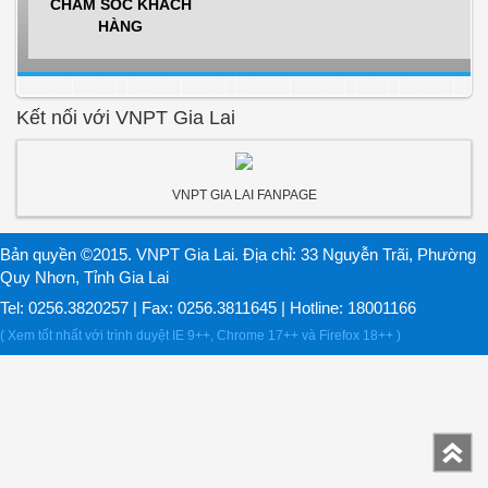
CHĂM SÓC KHÁCH
HÀNG
Kết nối với VNPT Gia Lai
VNPT GIA LAI FANPAGE
Bản quyền ©2015. VNPT Gia Lai. Địa chỉ: 33 Nguyễn Trãi, Phường
Quy Nhơn, Tỉnh Gia Lai
Tel: 0256.3820257 | Fax: 0256.3811645 | Hotline: 18001166
( Xem tốt nhất với trình duyệt IE 9++, Chrome 17++ và Firefox 18++ )