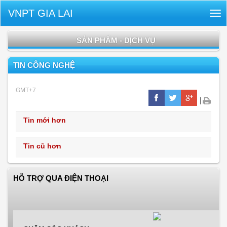
VNPT GIA LAI
Tog
nav
SẢN PHẨM - DỊCH VỤ
TIN CÔNG NGHỆ
GMT+7
|
Tin mới hơn
Tin cũ hơn
HỖ TRỢ QUA ĐIỆN THOẠI