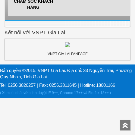
CHĂM SÓC KHÁCH
HÀNG
Kết nối với VNPT Gia Lai
VNPT GIA LAI FANPAGE
Bản quyền ©2015. VNPT Gia Lai. Địa chỉ: 33 Nguyễn Trãi, Phường
Quy Nhơn, Tỉnh Gia Lai
Tel: 0256.3820257 | Fax: 0256.3811645 | Hotline: 18001166
( Xem tốt nhất với trình duyệt IE 9++, Chrome 17++ và Firefox 18++ )