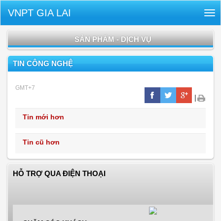
VNPT GIA LAI
Tog
nav
SẢN PHẨM - DỊCH VỤ
TIN CÔNG NGHỆ
GMT+7
|
Tin mới hơn
Tin cũ hơn
HỖ TRỢ QUA ĐIỆN THOẠI