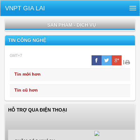
VNPT GIA LAI
Tog
nav
SẢN PHẨM - DỊCH VỤ
TIN CÔNG NGHỆ
GMT+7
|
Tin mới hơn
Tin cũ hơn
HỖ TRỢ QUA ĐIỆN THOẠI