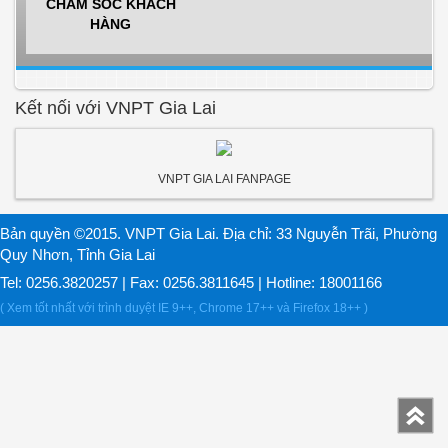
CHĂM SÓC KHÁCH
HÀNG
Kết nối với VNPT Gia Lai
VNPT GIA LAI FANPAGE
Bản quyền ©2015. VNPT Gia Lai. Địa chỉ: 33 Nguyễn Trãi, Phường
Quy Nhơn, Tỉnh Gia Lai
Tel: 0256.3820257 | Fax: 0256.3811645 | Hotline: 18001166
( Xem tốt nhất với trình duyệt IE 9++, Chrome 17++ và Firefox 18++ )