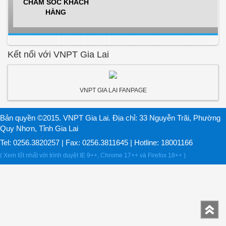
CHĂM SÓC KHÁCH
HÀNG
Kết nối với VNPT Gia Lai
VNPT GIA LAI FANPAGE
Bản quyền ©2015. VNPT Gia Lai. Địa chỉ: 33 Nguyễn Trãi, Phường
Quy Nhơn, Tỉnh Gia Lai
Tel: 0256.3820257 | Fax: 0256.3811645 | Hotline: 18001166
( Xem tốt nhất với trình duyệt IE 9++, Chrome 17++ và Firefox 18++ )