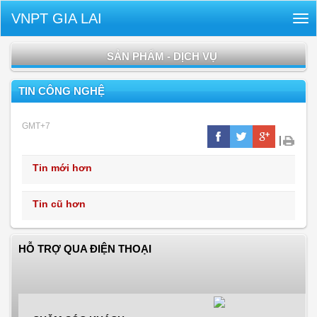
VNPT GIA LAI
Tog
nav
SẢN PHẨM - DỊCH VỤ
TIN CÔNG NGHỆ
GMT+7
|
Tin mới hơn
Tin cũ hơn
HỖ TRỢ QUA ĐIỆN THOẠI