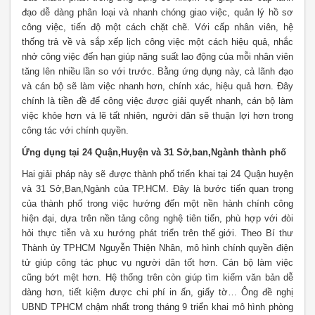
đạo dễ dàng phân loại và nhanh chóng giao việc, quản lý hồ sơ
công việc, tiến độ một cách chặt chẽ. Với cấp nhân viên, hệ
thống trả về và sắp xếp lịch công việc một cách hiệu quả, nhắc
nhở công việc đến hạn giúp năng suất lao động của mỗi nhân viên
tăng lên nhiều lần so với trước. Bằng ứng dụng này, cả lãnh đạo
và cán bộ sẽ làm việc nhanh hơn, chính xác, hiệu quả hơn. Đây
chính là tiền đề để công việc được giải quyết nhanh, cán bộ làm
việc khỏe hơn và lẽ tất nhiên, người dân sẽ thuận lợi hơn trong
công tác với chính quyền.
Ứng dụng tại 24 Quận,Huyện và 31 Sở,ban,Ngành thành phố
Hai giải pháp này sẽ được thành phố triển khai tại 24 Quận huyện
và 31 Sở,Ban,Ngành của TP.HCM. Đây là bước tiến quan trọng
của thành phố trong việc hướng đến một nền hành chính công
hiện đại, dựa trên nền tảng công nghệ tiên tiến, phù hợp với đòi
hỏi thực tiễn và xu hướng phát triển trên thế giới. Theo Bí thư
Thành ủy TPHCM Nguyễn Thiện Nhân, mô hình chính quyền điện
tử giúp công tác phục vụ người dân tốt hơn. Cán bộ làm việc
cũng bớt mệt hơn. Hệ thống trên còn giúp tìm kiếm văn bản dễ
dàng hơn, tiết kiệm được chi phí in ấn, giấy tờ… Ông đề nghị
UBND TPHCM chậm nhất trong tháng 9 triển khai mô hình phòng