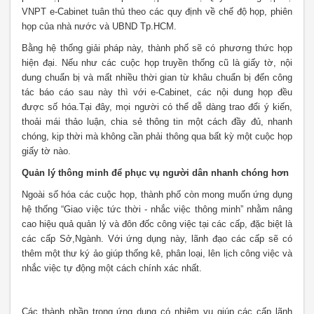
VNPT e-Cabinet tuân thủ theo các quy định về chế độ họp, phiên
họp của nhà nước và UBND Tp.HCM.
Bằng hệ thống giải pháp này, thành phố sẽ có phương thức họp
hiện đại. Nếu như các cuộc họp truyền thống cũ là giấy tờ, nội
dung chuẩn bị và mất nhiều thời gian từ khâu chuẩn bị đến công
tác báo cáo sau này thì với e-Cabinet, các nội dung họp đều
được số hóa.Tại đây, mọi người có thể dễ dàng trao đổi ý kiến,
thoải mái thảo luận, chia sẻ thông tin một cách đầy đủ, nhanh
chóng, kịp thời mà không cần phải thông qua bất kỳ một cuộc họp
giấy tờ nào.
Quản lý thông minh để phục vụ người dân nhanh chóng hơn
Ngoài số hóa các cuộc họp, thành phố còn mong muốn ứng dụng
hệ thống “Giao việc tức thời - nhắc việc thông minh” nhằm nâng
cao hiệu quả quản lý và đôn đốc công việc tại các cấp, đặc biệt là
các cấp Sở,Ngành. Với ứng dụng này, lãnh đạo các cấp sẽ có
thêm một thư ký ảo giúp thống kê, phân loại, lên lịch công việc và
nhắc việc tự động một cách chính xác nhất.
Các thành phần trong ứng dụng có nhiệm vụ giúp các cấp lãnh