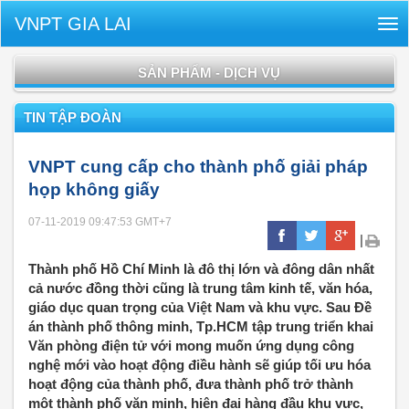
VNPT GIA LAI
Tog
nav
SẢN PHẨM - DỊCH VỤ
TIN TẬP ĐOÀN
VNPT cung cấp cho thành phố giải pháp
họp không giấy
07-11-2019 09:47:53
GMT+7
|
Thành phố Hồ Chí Minh là đô thị lớn và đông dân nhất
cả nước đồng thời cũng là trung tâm kinh tế, văn hóa,
giáo dục quan trọng của Việt Nam và khu vực. Sau Đề
án thành phố thông minh, Tp.HCM tập trung triển khai
Văn phòng điện tử với mong muốn ứng dụng công
nghệ mới vào hoạt động điều hành sẽ giúp tối ưu hóa
hoạt động của thành phố, đưa thành phố trở thành
một thành phố văn minh, hiện đại hàng đầu khu vực,