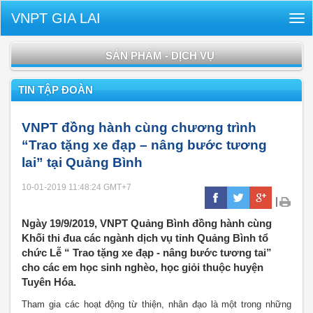
VNPT GIA LAI
Tog
nav
SẢN PHẨM - DỊCH VỤ
TIN TẬP ĐOÀN
VNPT đồng hành cùng chương trình
“Trao tặng xe đạp – nâng bước tương
lai” tại Quảng Bình
10-01-2019 11:48:24
GMT+7
|
Ngày 19/9/2019, VNPT Quảng Bình đồng hành cùng
Khối thi đua các ngành dịch vụ tỉnh Quảng Bình tổ
chức Lễ “ Trao tặng xe đạp - nâng bước tương tai”
cho các em học sinh nghèo, học giỏi thuộc huyện
Tuyên Hóa.
Tham gia các hoạt động từ thiện, nhân đạo là một trong những