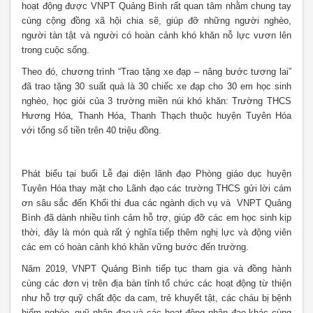
hoạt động được VNPT Quảng Bình rất quan tâm nhằm chung tay
cùng cộng đồng xã hội chia sẽ, giúp đỡ những người nghèo,
người tàn tật và người có hoàn cảnh khó khăn nỗ lực vươn lên
trong cuộc sống.
Theo đó, chương trình “Trao tặng xe đạp – nâng bước tương lai”
đã trao tặng 30 suất quà là 30 chiếc xe đạp cho 30 em học sinh
nghèo, học giỏi của 3 trường miền núi khó khăn: Trường THCS
Hương Hóa, Thanh Hóa, Thanh Thạch thuộc huyện Tuyên Hóa
với tổng số tiền trên 40 triệu đồng.
Phát biểu tại buổi Lễ đại diện lãnh đạo Phòng giáo dục huyện
Tuyên Hóa thay mặt cho Lãnh đạo các trường THCS gửi lời cám
ơn sâu sắc đến Khối thi đua các ngành dịch vụ và VNPT Quảng
Bình đã dành nhiều tình cảm hỗ trợ, giúp đỡ các em học sinh kịp
thời, đây là món quà rất ý nghĩa tiếp thêm nghị lực và động viên
các em có hoàn cảnh khó khăn vững bước đến trường.
Năm 2019, VNPT Quảng Bình tiếp tục tham gia và đồng hành
cùng các đơn vị trên địa bàn tỉnh tổ chức các hoạt động từ thiện
như hỗ trợ quỹ chất độc da cam, trẻ khuyết tật, các cháu bị bệnh
hiểm nghèo, quỹ nhân đạo và các hoạt động nhân đạo khác cùng