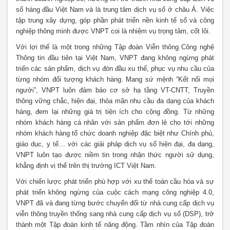
số hàng đầu Việt Nam và là trung tâm dịch vụ số ở châu Á. Việc
tập trung xây dựng, góp phần phát triển nền kinh tế số và công
nghiệp thông minh được VNPT coi là nhiệm vụ trọng tâm, cốt lõi.
Với lợi thế là một trong những Tập đoàn Viễn thông Công nghệ
Thông tin đầu tiên tại Việt Nam, VNPT đang không ngừng phát
triển các sản phẩm, dịch vụ đón đầu xu thế, phục vụ nhu cầu của
từng nhóm đối tượng khách hàng. Mang sứ mệnh “Kết nối mọi
người”, VNPT luôn đảm bảo cơ sở hạ tầng VT-CNTT, Truyền
thông vững chắc, hiện đại, thỏa mãn nhu cầu đa dạng của khách
hàng, đem lại những giá trị tiện ích cho cộng đồng. Từ những
nhóm khách hàng cá nhân với sản phẩm đơn lẻ cho tới những
nhóm khách hàng tổ chức doanh nghiệp đặc biệt như Chính phủ,
giáo dục, y tế… với các giải pháp dịch vụ số hiện đại, đa dạng,
VNPT luôn tạo được niềm tin trong nhận thức người sử dụng,
khẳng định vị thế trên thị trường ICT Việt Nam.
Với chiến lược phát triển phù hợp với xu thế toàn cầu hóa và sự
phát triển không ngừng của cuộc cách mạng công nghiệp 4.0,
VNPT đã và đang từng bước chuyển đổi từ nhà cung cấp dịch vụ
viễn thông truyền thống sang nhà cung cấp dịch vụ số (DSP), trở
thành một Tập đoàn kinh tế năng động. Tầm nhìn của Tập đoàn