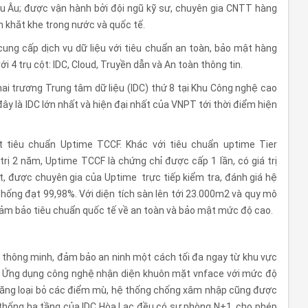
hâu Âu; được vận hành bởi đội ngũ kỹ sư, chuyên gia CNTT hàng
 khắt khe trong nước và quốc tế.
ung cấp dịch vụ dữ liệu với tiêu chuẩn an toàn, bảo mật hàng
i 4 trụ cột: IDC, Cloud, Truyền dẫn và An toàn thông tin.
i trương Trung tâm dữ liệu (IDC) thứ 8 tại Khu Công nghệ cao
đây là IDC lớn nhất và hiện đại nhất của VNPT tới thời điểm hiện
 tiêu chuẩn Uptime TCCF. Khác với tiêu chuẩn uptime Tier
trị 2 năm, Uptime TCCF là chứng chỉ được cấp 1 lần, có giá trị
ật, được chuyên gia của Uptime trực tiếp kiểm tra, đánh giá hệ
ệ thống đạt 99,98%. Với diện tích sàn lên tới 23.000m2 và quy mô
 đảm bảo tiêu chuẩn quốc tế về an toàn và bảo mật mức độ cao.
, thông minh, đảm bảo an ninh một cách tối đa ngay từ khu vực
ệt. Ứng dụng công nghệ nhận diện khuôn mặt vnface với mức độ
năng loại bỏ các điểm mù, hệ thống chống xâm nhập cũng được
 thống hạ tầng của IDC Hòa Lạc đều có sự phòng N+1, cho phép