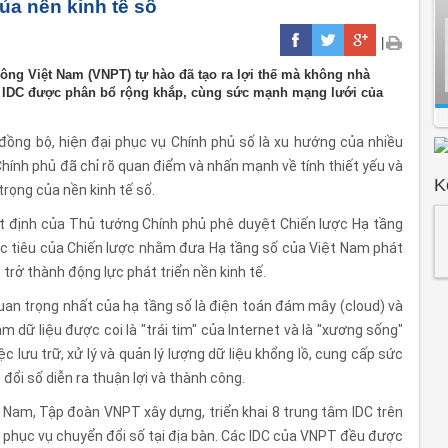
ủa nền kinh tế số
|
ông Việt Nam (VNPT) tự hào đã tạo ra lợi thế mà không nhà
g IDC được phân bổ rộng khắp, cùng sức mạnh mạng lưới của
đồng bộ, hiện đại phục vụ Chính phủ số là xu hướng của nhiều
Chính phủ đã chỉ rõ quan điểm và nhấn mạnh về tính thiết yếu và
K
trọng của nền kinh tế số.
 định của Thủ tướng Chính phủ phê duyệt Chiến lược Hạ tầng
 tiêu của Chiến lược nhằm đưa Hạ tầng số của Việt Nam phát
, trở thành động lực phát triển nền kinh tế.
uan trọng nhất của hạ tầng số là điện toán đám mây (cloud) và
m dữ liệu được coi là "trái tim" của Internet và là "xương sống"
ệc lưu trữ, xử lý và quản lý lượng dữ liệu khổng lồ, cung cấp sức
 đổi số diễn ra thuận lợi và thành công.
ệt Nam, Tập đoàn VNPT xây dựng, triển khai 8 trung tâm IDC trên
ố, phục vụ chuyển đổi số tại địa bàn. Các IDC của VNPT đều được