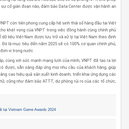
kỳ sự cố gián đoạn nào, đảm bảo Data Center được vận hành an
 VNPT còn tiên phong cung cấp hệ sinh thái số hàng đầu tại Việt
 cho khát vọng của VNPT trong việc đồng hành cùng chính phủ
 dữ liệu Việt Nam được lưu trữ và xử lý tại Việt Nam theo định
. Đó là mục tiêu đến năm 2025 sẽ có 100% cơ quan chính phủ,
đơn vị trong nước.
ắp, cùng với sức mạnh mạng lưới của mình, VNPT đã tạo ra lợi
có được, sẵn sàng đáp ứng mọi nhu cầu của khách hàng, giúp
 nâng cao hiệu quả sản xuất kinh doanh; triển khai ứng dụng các
tử, cũng như đảm bảo ATTT, dự phòng rủi ro của các tổ chức,
t tại Vietnam Game Awards 2024