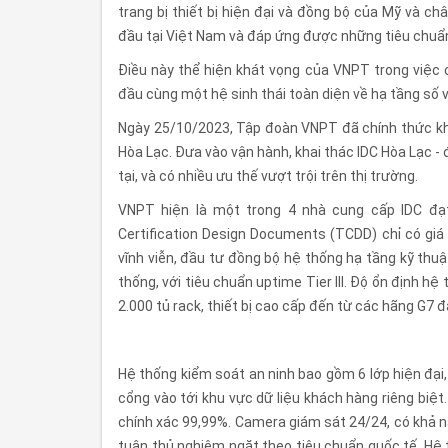
trang bị thiết bị hiện đại và đồng bộ của Mỹ và c
đầu tại Việt Nam và đáp ứng được những tiêu chuẩn
Điều này thể hiện khát vọng của VNPT trong việc c
đầu cùng một hệ sinh thái toàn diện về hạ tầng số vớ
Ngày 25/10/2023, Tập đoàn VNPT đã chính thức kha
Hòa Lạc. Đưa vào vận hành, khai thác IDC Hòa Lạc - 
tại, và có nhiều ưu thế vượt trội trên thị trường.
VNPT hiện là một trong 4 nhà cung cấp IDC đạt
Certification Design Documents (TCDD) chỉ có giá 
vĩnh viễn, đầu tư đồng bộ hệ thống hạ tầng kỹ thu
thống, với tiêu chuẩn uptime Tier III. Độ ổn định h
2.000 tủ rack, thiết bị cao cấp đến từ các hãng G7
Hệ thống kiểm soát an ninh bao gồm 6 lớp hiện đại
cổng vào tới khu vực dữ liệu khách hàng riêng bi
chính xác 99,99%. Camera giám sát 24/24, có khả 
tuân thủ nghiêm ngặt theo tiêu chuẩn quốc tế. Hệ