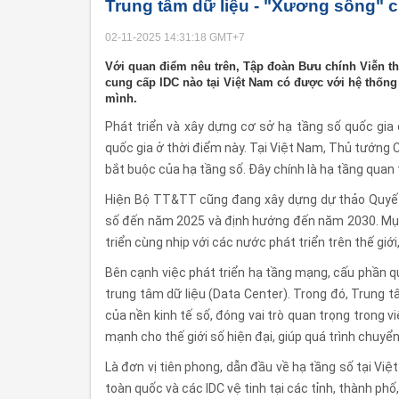
Trung tâm dữ liệu - "Xương sống" c
02-11-2025 14:31:18
GMT+7
Với quan điểm nêu trên, Tập đoàn Bưu chính Viễn th
cung cấp IDC nào tại Việt Nam có được với hệ thốn
mình.
Phát triển và xây dựng cơ sở hạ tầng số quốc gia 
quốc gia ở thời điểm này. Tại Việt Nam, Thủ tướng 
bắt buộc của hạ tầng số. Đây chính là hạ tầng quan 
Hiện Bộ TT&TT cũng đang xây dựng dự thảo Quyết
số đến năm 2025 và định hướng đến năm 2030. Mục
triển cùng nhịp với các nước phát triển trên thế giới
Bên cạnh việc phát triển hạ tầng mạng, cấu phần q
trung tâm dữ liệu (Data Center). Trong đó, Trung tâ
của nền kinh tế số, đóng vai trò quan trọng trong vi
mạnh cho thế giới số hiện đại, giúp quá trình chuyển
Là đơn vị tiên phong, dẫn đầu về hạ tầng số tại Vi
toàn quốc và các IDC vệ tinh tại các tỉnh, thành ph