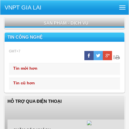
VNPT GIA LAI
Tog
nav
SẢN PHẨM - DỊCH VỤ
TIN CÔNG NGHỆ
GMT+7
|
Tin mới hơn
Tin cũ hơn
HỖ TRỢ QUA ĐIỆN THOẠI