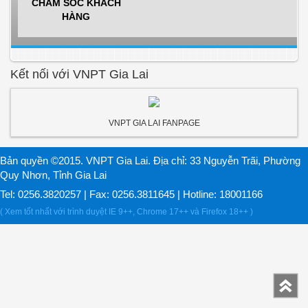
CHĂM SÓC KHÁCH
HÀNG
Kết nối với VNPT Gia Lai
VNPT GIA LAI FANPAGE
Bản quyền ©2015. VNPT Gia Lai. Địa chỉ: 33 Nguyễn Trãi, Phường
Quy Nhơn, Tỉnh Gia Lai
Tel: 0256.3820257 | Fax: 0256.3811645 | Hotline: 18001166
( Xem tốt nhất với trình duyệt IE 9++, Chrome 17++ và Firefox 18++ )