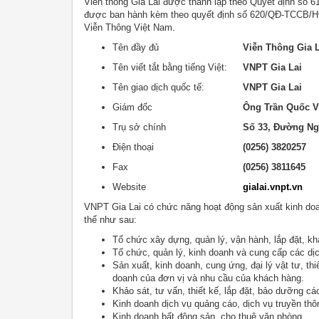
Viễn thông Gia Lai được thành lập theo Quyết định số 
được ban hành kèm theo quyết định số 620/QĐ-TCCB/HĐ
Viễn Thông Việt Nam.
Tên đầy đủ
Viễn Thông Gia L
Tên viết tắt bằng tiếng Việt:
VNPT Gia Lai
Tên giao dịch quốc tế:
VNPT Gia Lai
Giám đốc
Ông Trần Quốc V
Trụ sở chính
Số 33, Đường Ng
Điện thoại
(0256) 3820257
Fax
(0256) 3811645
Website
gialai.vnpt.vn
VNPT Gia Lai có chức năng hoạt động sản xuất kinh doa
thể như sau:
Tổ chức xây dựng, quản lý, vận hành, lắp đặt, kh
Tổ chức, quản lý, kinh doanh và cung cấp các dịch
Sản xuất, kinh doanh, cung ứng, đại lý vật tư, thi
doanh của đơn vị và nhu cầu của khách hàng.
Khảo sát, tư vấn, thiết kế, lắp đặt, bảo dưỡng cá
Kinh doanh dịch vụ quảng cáo, dịch vụ truyền thô
Kinh doanh bất động sản, cho thuê văn phòng.