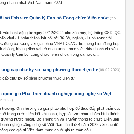
động nhanh nhất Việt Nam năm 2023
i số lĩnh vực Quản lý Cán bộ Công chức Viên chức
(27-
đi vào hoạt động từ ngày 29/12/2022, cho đến nay, hệ thống CSDLQG
n khai đã hoàn thành kết nối tới 36 Bộ, ngành, địa phương với
c đồng bộ. Cùng với giải pháp VNPT CCVC, hệ thống hiện đang tiếp
 chóng, khẳng định vai trò quan trọng trong việc đẩy nhanh chuyển
ực Quản lý Cán bộ, công chức, viên chức trong cả nước…
cung cấp chữ ký số bằng phương thức điện tử
(08-02-2023)
g cấp chữ ký số bằng phương thức điện tử
n quốc gia Phát triển doanh nghiệp công nghệ số Việt
12-2022)
trương, định hướng và giải pháp phù hợp để thúc đẩy phát triển các
 số trong nước liên kết với nhau, hợp tác với nhau nhằm hình thành
hị trường nước ngoài, Bộ Thông tin và Truyền thông tổ chức Diễn đàn
 doanh nghiệp công nghệ số Việt Nam lần thứ 4 năm 2022 với chủ đề:
âng cao giá trị Việt Nam trong chuỗi giá trị toàn cầu.