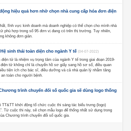
động hiệu quả hơn nhờ chọn nhà cung cấp hóa đơn điện
chất, lĩnh vực kinh doanh mà doanh nghiệp có thể chọn cho mình nhà
ử phù hợp trong số 95 đơn vị đang có trên thị trường. Tuy nhiên,
ũng không đơn giản.
ệ sinh thái toàn diện cho ngành Y tế
(04-07-2022)
điện tử là nhiệm vụ trọng tâm của ngành Y tế trong giai đoạn 2019-
 điện tử không chỉ là chuyển hồ sơ giấy sang hồ sơ số, điều quan
hiều tiện ích cho bác sĩ, điều dưỡng và cả nhà quản lý nhằm tăng
ng an toàn cho người bệnh.
Chương trình chuyển đổi số quốc gia sẽ dùng logo thống
 TT&TT khởi động tổ chức cuộc thi sáng tác biểu trưng (logo)
”. Từ cuộc thi này, sẽ chọn mẫu logo để thống nhất sử dụng trong
của Chương trình chuyển đổi số quốc gia.