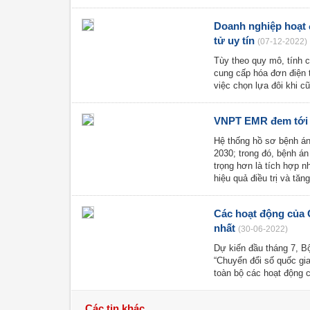
Doanh nghiệp hoạt 
tử uy tín
(07-12-2022)
Tùy theo quy mô, tính 
cung cấp hóa đơn điện t
việc chọn lựa đôi khi c
VNPT EMR đem tới H
Hệ thống hồ sơ bệnh án 
2030; trong đó, bệnh án
trọng hơn là tích hợp n
hiệu quả điều trị và tă
Các hoạt động của 
nhất
(30-06-2022)
Dự kiến đầu tháng 7, Bộ
“Chuyển đổi số quốc gia
toàn bộ các hoạt động 
Các tin khác