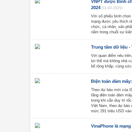
VNPT được Bình ch
2024
(11-02-2025)
Với số phiếu bình chọn
mạng được yêu thích nh
chức, cá nhân, sản phẩ
nằm trong chuỗi sự ki
Trung tâm dữ liệu -
Với quan điểm nêu trên
lợi thế mà không nhà c
bổ rộng khắp, cùng sứ
Điện toán đám mây: 
Theo dự báo mới của IDC
tầng điện toán đám mây
trong khi vẫn duy trì t
Việt Nam, theo dự báo c
mức 291 triệu USD vào 
VinaPhone là mạng 