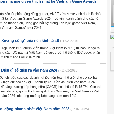
ọn nhà mạng yêu thích nhất tại Vietnam Game Awards
 áp đảo từ phía cộng đồng gamer, VNPT vừa được vinh danh là Nhà
ất tại Vietnam Game Awards 2024 - Lễ vinh danh dành cho các tổ
m có thành tích, đóng góp nổi bật trong lĩnh vực game Việt Nam,
ện Vietnam GameVerser 2024.
 "Xương sống" của nền kinh tế số
(11-02-2025)
K
, Tập đoàn Bưu chính Viễn thông Việt Nam (VNPT) tự hào đã tạo ra
ung cấp IDC nào tại Việt Nam có được với hệ thống IDC được phân
c mạnh mạng lưới của mình.
Điều gì sẽ diễn ra vào năm 2024?
(11-02-2025)
, chi tiêu của các doanh nghiệp trên toàn thế giới cho cơ sở hạ
 được dự báo sẽ đạt 1 nghìn tỷ USD lần đầu tiên vào năm 2024
ốc độ tăng trưởng kép hàng năm (CAGR) hai chữ số là 15,7%. Còn tại
ủa Statista, giá trị thị trường dịch vụ đám mây tại Việt Nam sẽ đạt
năm 2024, tốc tăng trưởng kép hàng năm trên 10%.
di động nhanh nhất Việt Nam năm 2023
(07-02-2025)