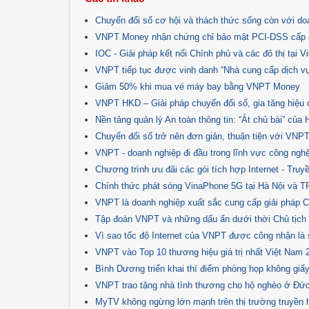
Chuyển đổi số cơ hội và thách thức sống còn với do
VNPT Money nhận chứng chỉ bảo mật PCI-DSS cấp 
IOC - Giải pháp kết nối Chính phủ và các đô thị tại 
VNPT tiếp tục được vinh danh “Nhà cung cấp dịch vụ 
Giảm 50% khi mua vé máy bay bằng VNPT Money
VNPT HKD – Giải pháp chuyển đổi số, gia tăng hiệu 
Nền tảng quản lý An toàn thông tin: “Át chủ bài” củ
Chuyển đổi số trở nên đơn giản, thuận tiện với VNP
VNPT - doanh nghiệp đi đầu trong lĩnh vực công nghệ 
Chương trình ưu đãi các gói tích hợp Internet - Tru
Chính thức phát sóng VinaPhone 5G tại Hà Nội và T
VNPT là doanh nghiệp xuất sắc cung cấp giải pháp 
Tập đoàn VNPT và những dấu ấn dưới thời Chủ tịch
Vì sao tốc độ Internet của VNPT được công nhận là 
VNPT vào Top 10 thương hiệu giá trị nhất Việt Nam 
Bình Dương triển khai thí điểm phòng họp không giấ
VNPT trao tặng nhà tình thương cho hộ nghèo ở Đứ
MyTV không ngừng lớn mạnh trên thị trường truyền hì