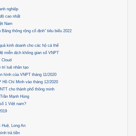
anh nghiệp
độ cao nhất
Việt Nam
Băng thông rộng cố định” tiêu biểu 2022
quả kinh doanh cho các hộ cá thể
a Hệ miễn dịch không gian số VNPT
T Cloud
trí tuệ nhân tạo
yền hình của VNPT tháng 11/2020
P Hồ Chí Minh vào tháng 12/2020
CNTT cho thành phố thông minh
 Trần Mạnh Hùng
số 1 Việt nam?
2019
y
c Huệ, Long An
nh trả tiền