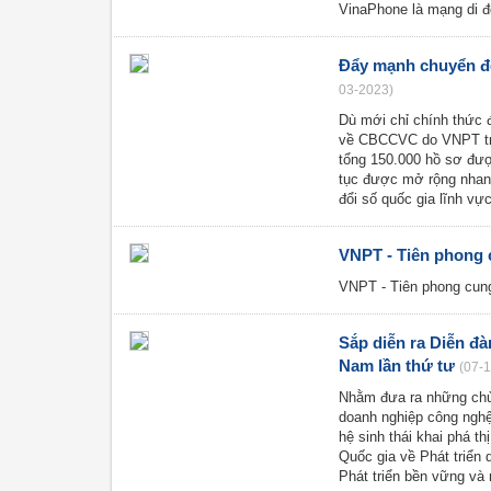
VinaPhone là mạng di 
Đẩy mạnh chuyển đổ
03-2023)
Dù mới chỉ chính thức 
về CBCCVC do VNPT triể
tổng 150.000 hồ sơ đượ
tục được mở rộng nhanh
đổi số quốc gia lĩnh v
VNPT - Tiên phong 
VNPT - Tiên phong cun
Sắp diễn ra Diễn đà
Nam lần thứ tư
(07-
Nhằm đưa ra những chủ 
doanh nghiệp công nghệ
hệ sinh thái khai phá t
Quốc gia về Phát triển
Phát triển bền vững và n