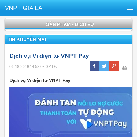
VNPT GIA LAI
Tog
nav
SẢN PHẨM - DỊCH VỤ
TIN KHUYẾN MẠI
Dịch vụ Ví điện tử VNPT Pay
06-18-2019 14:58:03
GMT+7
|
Dịch vụ Ví điện tử VNPT Pay