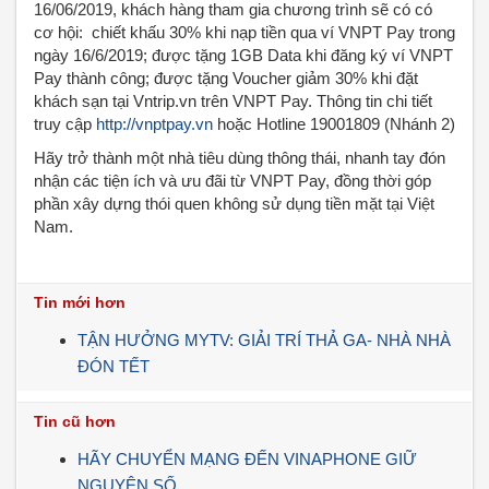
16/06/2019, khách hàng tham gia chương trình sẽ có có
cơ hội: chiết khấu 30% khi nạp tiền qua ví VNPT Pay trong
ngày 16/6/2019; được tặng 1GB Data khi đăng ký ví VNPT
Pay thành công; được tặng Voucher giảm 30% khi đặt
khách sạn tại Vntrip.vn trên VNPT Pay. Thông tin chi tiết
truy cập
http://vnptpay.vn
hoặc Hotline 19001809 (Nhánh 2)
Hãy trở thành một nhà tiêu dùng thông thái, nhanh tay đón
nhận các tiện ích và ưu đãi từ VNPT Pay, đồng thời góp
phần xây dựng thói quen không sử dụng tiền mặt tại Việt
Nam.
Tin mới hơn
TẬN HƯỞNG MYTV: GIẢI TRÍ THẢ GA- NHÀ NHÀ
ĐÓN TẾT
Tin cũ hơn
HÃY CHUYỂN MẠNG ĐẾN VINAPHONE GIỮ
NGUYÊN SỐ