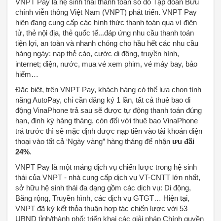
VNPT Pay là hệ sinh thái thanh toán số do Tập đoàn Bưu
chính viễn thông Việt Nam (VNPT) phát triển. VNPT Pay
hiện đang cung cấp các hình thức thanh toán qua ví điện
tử, thẻ nội địa, thẻ quốc tế...đáp ứng nhu cầu thanh toán
tiện lợi, an toàn và nhanh chóng cho hầu hết các nhu cầu
hàng ngày: nạp thẻ cào, cước di động, truyền hình,
internet; điện, nước, mua vé xem phim, vé máy bay, bảo
hiểm…
Đặc biệt, trên VNPT Pay, khách hàng có thể lựa chọn tính
năng AutoPay, chỉ cần đăng ký 1 lần, tất cả thuê bao di
động VinaPhone trả sau sẽ được tự động thanh toán đúng
hạn, định kỳ hàng tháng, còn đối với thuê bao VinaPhone
trả trước thì sẽ mặc định được nạp tiền vào tài khoản điện
thoại vào tất cả ‘Ngày vàng” hàng tháng để nhận
ưu đãi
24%
.
VNPT Pay là một mảng dịch vụ chiến lược trong hệ sinh
thái của VNPT - nhà cung cấp dịch vụ VT-CNTT lớn nhất,
sở hữu hệ sinh thái đa dạng gồm các dịch vụ: Di động,
Băng rộng, Truyền hình, các dịch vụ GTGT… Hiện tại,
VNPT đã ký kết thỏa thuận hợp tác chiến lược với 53
UBND tỉnh/thành phố; triển khai các giải pháp Chính quyền