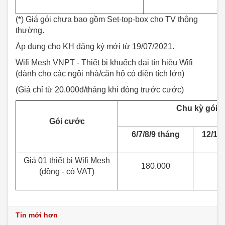
(*) Giá gói chưa bao gồm Set-top-box cho TV thông
thường.
Áp dụng cho KH đăng ký mới từ 19/07/2021.
Wifi Mesh VNPT - Thiết bị khuếch đại tín hiệu Wifi
(dành cho các ngôi nhà/căn hộ có diện tích lớn)
(Giá chỉ từ 20.000đ/tháng khi đóng trước cước)
Chu k
ỳ
g
ó
i c
Gói c
ướ
c
6/7/8/9 tháng
12/14/
Giá 01 thiết bị Wifi Mesh
180.000
(đồng - có VAT)
Tin mới hơn