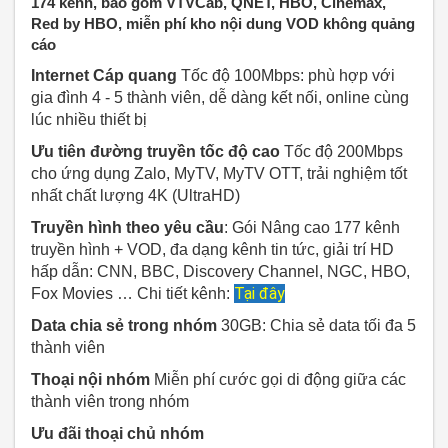
174 kênh, bao gồm VTVCab, QNET, HBO, Cinemax,
Red by HBO, miễn phí kho nội dung VOD không quảng
cáo
Internet Cáp quang
Tốc độ 100Mbps: phù hợp với
gia đình 4 - 5 thành viên, dễ dàng kết nối, online cùng
lúc nhiều thiết bị
Ưu tiên đường truyền tốc độ cao
Tốc độ 200Mbps
cho ứng dụng Zalo, MyTV, MyTV OTT, trải nghiệm tốt
nhất chất lượng 4K (UltraHD)
Truyền hình theo yêu cầu
: Gói Nâng cao 177 kênh
truyền hình + VOD, đa dạng kênh tin tức, giải trí HD
hấp dẫn: CNN, BBC, Discovery Channel, NGC, HBO,
Tại đây
Fox Movies … Chi tiết kênh:
Data chia sẻ trong nhóm
30GB: Chia sẻ data tối đa 5
thành viên
Thoại nội nhóm
Miễn phí cước gọi di động giữa các
thành viên trong nhóm
Ưu đãi thoại chủ nhóm