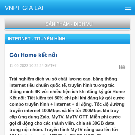
VNPT GIA LAI
Tog
nav
SẢN PHẨM - DỊCH VỤ
INTERNET - TRUYỀN HÌNH
Gói Home kết nối
11-09-2022 10:22:24
GMT+7
|
Trải nghiệm dịch vụ số chất lượng cao, băng thông
internet tiêu chuẩn quốc tế, truyền hình tương tác
thông minh 4K với nhiều tiện ích khi đăng ký gói Home
Kết nối: Tiết kiệm tới 50% chi phí khi đăng ký gói cước
combo truyền hình + internet + di động. Tốc độ đường
truyền internet 100Mbps và lên tới 200Mbps khi truy
cập ứng dụng Zalo, MyTV, MyTV OTT. Miễn phí cước
gọi di động cho các thành viên, chia sẻ 30GB data
trong nội nhóm. Truyền hình MyTV nâng cao lên tới