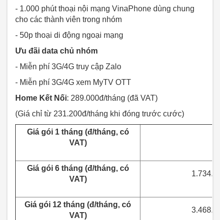
- 1.000 phút thoại nội mạng VinaPhone dùng chung
cho các thành viên trong nhóm
- 50p thoại di động ngoại mạng
Ưu đãi data chủ nhóm
- Miễn phí 3G/4G truy cập Zalo
- Miễn phí 3G/4G xem MyTV OTT
Home Kết Nối
: 289.000đ/tháng (đã VAT)
(Giá chỉ từ 231.200đ/tháng khi đóng trước cước)
Giá gói 1 tháng (
đ
/th
á
ng, c
ó
VAT)
Giá gói 6 tháng (
đ
/th
á
ng, c
ó
1.734.00
VAT)
Giá gói 12 tháng (
đ
/th
á
ng, c
ó
3.468.00
VAT)