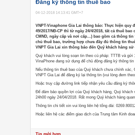
Đăng ký thông tin thuê bao
04-12-2018 14:13:41
GMT+7
VNPT-Vinaphone Gia Lai thông báo: Thực hiện quy đị
49/2017/NĐ-CP thì từ ngày 24/4/2018, tất cả thuê bao 
CMND, ngày cấp và nơi cấp…) bao gồm cả thông tin
chủ thuê bao, trường hợp chưa đầy đủ thông tin thu
VNPT Gia Lai xin thông báo đến Quý khách hàng sử d
Quý khách vui lòng soạn tin theo cú pháp: TTTB và gửi 1
VinaPhone đang sử dụng để chủ động đăng ký thông tin b
Nếu thông tin thuê bao của Quý khách chưa chính xác, 
VNPT Gia Lai để đăng ký lại thông tin (vui lòng đem th
Hoặc truy cập đường link tiếp nhận yêu cầu đăng ký thô
Để đảm bảo quyền lợi của Quý khách hàng, Quý khách vui
24h00 ngày 24/04/2018. Rất mong Quý khách hàng quan 
Thông tin chi tiết xin vui lòng liên hệ tổng đài: 0269.800
Hoặc liên hệ các điểm giao dịch của Trung tâm Kinh do
Tin mới hơn