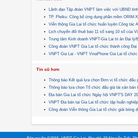
Lãnh đạo Tập đoàn VNPT làm việc với UBND tỉnh
TP. Pleiku: Công bố ứng dụng phần mềm ORIM-X t
Viễn thông Gia Lai tổ chức huấn luyện Công tác 
Lịch chuyển đổi thuê bao 11 số sang 10 số của V
Trung tâm Kinh doanh VNPT-Gia Lai tri ân Đại lý
Công đoàn VNPT Gia Lai tổ chức thành công Đại h
VNPT Gia Lai - VNPT VinaPhone Gia Lai tổ chứ
Tin cũ hơn
Thông báo Kết quả lựa chọn Đơn vị tổ chức đấu gi
Thông báo lựa chọn Tổ chức đấu giá tài sản bán 
Địa bàn Gia Lai tổ chức Ngày hội VNPT'S DAY 2
VNPT Địa bàn tại Gia Lai tổ chức tập huấn nghi
Công đoàn Viễn thông Gia Lai tổ chức giải bóng 