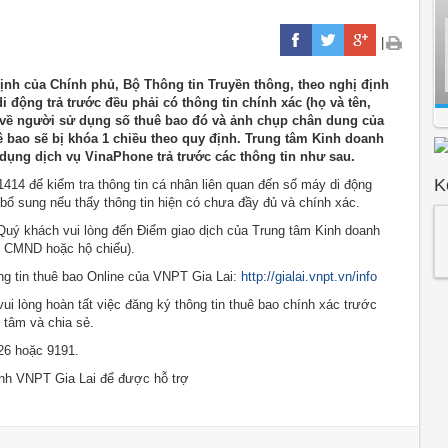
|
nh của Chính phủ, Bộ Thông tin Truyền thông, theo nghị định
di động trả trước đều phải có thông tin chính xác (họ và tên,
 về người sử dụng số thuê bao đó và ảnh chụp chân dung của
ê bao sẽ bị khóa 1 chiều theo quy định. Trung tâm Kinh doanh
ụng dịch vụ VinaPhone trả trước các thông tin như sau.
K
414 để kiểm tra thông tin cá nhân liên quan đến số máy di động
ổ sung nếu thấy thông tin hiện có chưa đầy đủ và chính xác.
Quý khách vui lòng đến Điểm giao dịch của Trung tâm Kinh doanh
eo CMND hoặc hộ chiếu).
ng tin thuê bao Online của VNPT Gia Lai:
http://gialai.vnpt.vn/info
 lòng hoàn tất việc đăng ký thông tin thuê bao chính xác trước
tâm và chia sẻ.
126 hoặc 9191.
anh VNPT Gia Lai để được hỗ trợ