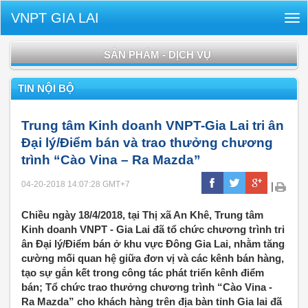
VNPT GIA LAI
Tog
nav
SẢN PHẨM - DỊCH VỤ
TIN NỘI BỘ
Trung tâm Kinh doanh VNPT-Gia Lai tri ân
Đại lý/Điểm bán và trao thưởng chương
trình “Cào Vina – Ra Mazda”
04-20-2018 14:07:28
GMT+7
|
Chiều ngày 18/4/2018, tại Thị xã An Khê, Trung tâm
Kinh doanh VNPT - Gia Lai đã tổ chức chương trình tri
ân Đại lý/Điểm bán ở khu vực Đông Gia Lai, nhằm tăng
cường mối quan hệ giữa đơn vị và các kênh bán hàng,
tạo sự gắn kết trong công tác phát triển kênh điểm
bán; Tổ chức trao thưởng chương trình “Cào Vina -
Ra Mazda” cho khách hàng trên địa bàn tỉnh Gia lai đã