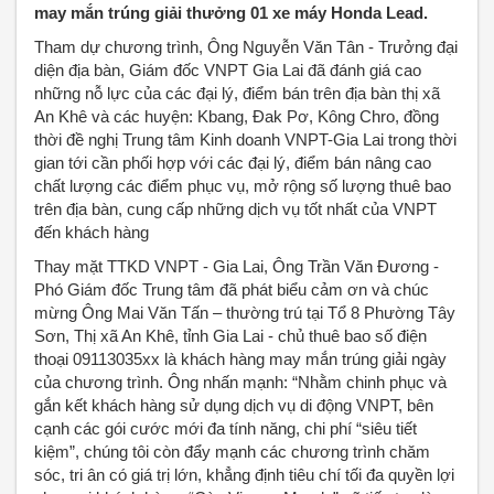
may mắn trúng giải thưởng 01 xe máy Honda Lead.
Tham dự chương trình, Ông Nguyễn Văn Tân - Trưởng đại
diện địa bàn, Giám đốc VNPT Gia Lai đã đánh giá cao
những nỗ lực của các đại lý, điểm bán trên địa bàn thị xã
An Khê và các huyện: Kbang, Đak Pơ, Kông Chro, đồng
thời đề nghị Trung tâm Kinh doanh VNPT-Gia Lai trong thời
gian tới cần phối hợp với các đại lý, điểm bán nâng cao
chất lượng các điểm phục vụ, mở rộng số lượng thuê bao
trên địa bàn, cung cấp những dịch vụ tốt nhất của VNPT
đến khách hàng
Thay mặt TTKD VNPT - Gia Lai, Ông Trần Văn Đương -
Phó Giám đốc Trung tâm đã phát biểu cảm ơn và chúc
mừng Ông Mai Văn Tấn – thường trú tại Tổ 8 Phường Tây
Sơn, Thị xã An Khê, tỉnh Gia Lai - chủ thuê bao số điện
thoại 09113035xx là khách hàng may mắn trúng giải ngày
của chương trình. Ông nhấn mạnh: “Nhằm chinh phục và
gắn kết khách hàng sử dụng dịch vụ di động VNPT, bên
cạnh các gói cước mới đa tính năng, chi phí “siêu tiết
kiệm”, chúng tôi còn đẩy mạnh các chương trình chăm
sóc, tri ân có giá trị lớn, khẳng định tiêu chí tối đa quyền lợi