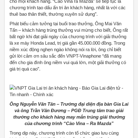
cho mọi khách hàng. “Cào Vina ra Mazda” sẽ tiếp tục là
chương trình tạo dấu ấn tri ân khách hàng, nhất là với các
thuê bao thân thiết, thường xuyên sử dụng”.
Phát biểu cảm tưởng tại buổi trao thưởng, Ông Mai Văn
Tấn – khách hàng trúng thưởng vui mừng cho biết, Ông rất
bất ngờ khi đạt giải ngày của chương trình với giải thưởng
là xe máy Honda Lead, trị giá gần 45.000.000 đồng. Trong
niềm xúc động nghẹn ngào không nói ra lời, ông chỉ biết
gửi lời cảm ơn sâu sắc đến VNPT-Vinaphone “đã mang
đến cho gia đình ông niềm vui quá lớn, một giải thưởng có
giá trị quá cao”.
Ông Nguyễn Văn Tân – Trưởng đại diện địa bàn Gia Lai
và ông Trần Văn Đương – PGĐ Trung tâm trao giải
thưởng cho khách hàng may mắn trúng giải thưởng
của chương trình “Cào Vina – Ra Mazda”
Trong dịp này, chương trình còn tổ chức giao lưu cùng